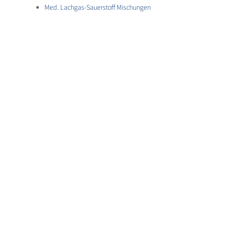
Med. Lachgas-Sauerstoff Mischungen
ÜBERSICHT BRANCHEN
Kliniken & Krankenhäuser