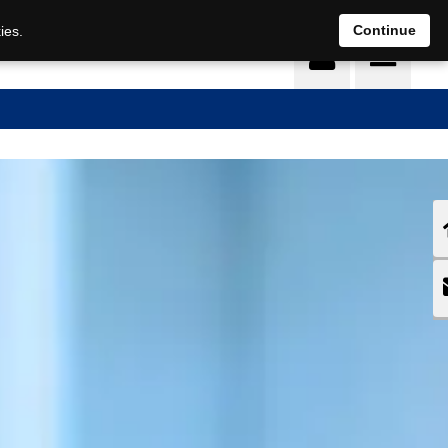
DE
EN
Continue
ies.