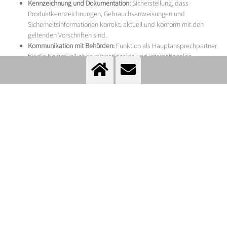
Kennzeichnung und Dokumentation:
Sicherstellung, dass
Produktkennzeichnungen, Gebrauchsanweisungen und
Sicherheitsinformationen korrekt, aktuell und konform mit den
geltenden Vorschriften sind.
Kommunikation mit Behörden:
Funktion als Hauptansprechpartner
für die Kommunikation mit nationalen und internationalen
Regulierungsbehörden, einschließlich während Inspektionen und
Audits.
Überwachung nach dem Inverkehrbringen:
Beobachtung der
Sicherheit und Leistung von Produkten nach der Markteinführung.
Dies umfasst die Meldung von Vorkommnissen,
sicherheitsrelevante Korrekturmaßnahmen und regelmäßige
Sicherheitsberichte.
Interne und externe Audits:
Durchführung oder Unterstützung
interner Audits zur Bewertung der Einhaltung regulatorischer
Anforderungen und interner Unternehmensrichtlinien.
Unterstützung bei externen Audits durch Regulierungsbehörden
oder Benannte Stellen sowie Sicherstellung der fristgerechten
Umsetzung von Korrektur- und Vorbeugemaßnahmen (CAPA),
sofern erforderlich.