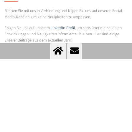
Bleiben Sie mit uns in Verbindung und folgen Sie uns auf unseren Social-
Media-Kanälen, um keine Neuigkeiten zu verpassen.
Folgen Sie uns auf unserem
LinkedIn-Profil
, um stets über die neuesten
Entwicklungen und Neuigkeiten informiert zu bleiben. Hier sind einige
unserer Beiträge aus dem aktuellen Jahr:
Messer nahm teil an der Euroanaesthesia 2026
in Rotterdam, den
Niederlande
Messer nahm teil am 1. UEMS Kongress
in Löwen, Belgien
Messer nahm teil an der ISICEM 2026
in Brüssel, Belgien
Messer nahm teil an der WHX Dubai 2026
in Dubai, VAE
Messer nahm teil am 32. DGPM Kongress
in Berlin, Deutschland
Messer took part at MEDICA 2025
in Düsseldorf, Deutschland
Messer took part at 38th ESICM Congress
in München, Deutschland